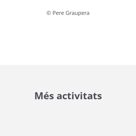
© Pere Graupera
Més activitats
{{ general_data.posts_msg }}
No hi ha posts per a mostrar.