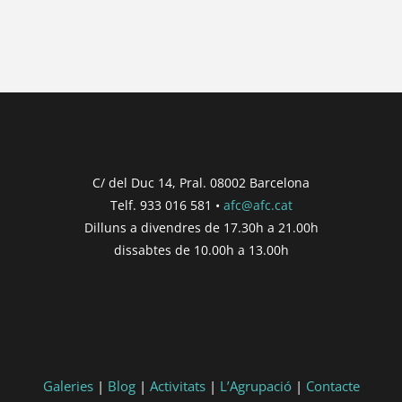
{{ post.wcs_date }}
...
{{ n + 1 }}
...
{{ post.post_title }}
Concurs finalitzat
Inici de participació |
{{
formatDate(post.start, 'YYYY-MM-DD',
C/ del Duc 14, Pral. 08002 Barcelona
'DD/MM/YYYY') }}
Telf. 933 016 581 •
afc@afc.cat
Finalització de participació |
{{
Dilluns a divendres de 17.30h a 21.00h
formatDate(post.end, 'YYYY-MM-DD',
dissabtes de 10.00h a 13.00h
'DD/MM/YYYY') }}
Consultar
Participar
Galeries
|
Blog
|
Activitats
|
L’Agrupació
|
Contacte