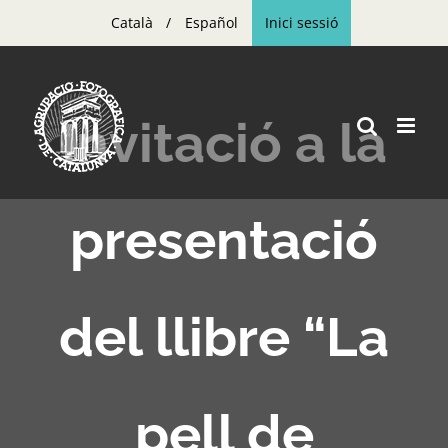
Skip
Català
Español
Inici sessió
to
content
Invitació a la
presentació
del llibre “La
pell de