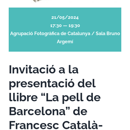
21/05/2024
17:30 — 19:30
Agrupació Fotogràfica de Catalunya / Sala Bruno
Argemí
Invitació a la
presentació del
llibre “La pell de
Barcelona” de
Francesc Català-