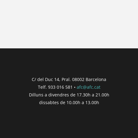
No hi ha posts per a mostrar.
{{ post.wcs_date }}
...
{{ n + 1 }}
...
{{ post.post_title }}
Concurs finalitzat
Inici de participació |
{{
formatDate(post.start, 'YYYY-MM-DD',
C/ del Duc 14, Pral. 08002 Barcelona
'DD/MM/YYYY') }}
Telf. 933 016 581 •
afc@afc.cat
Finalització de participació |
{{
Dilluns a divendres de 17.30h a 21.00h
formatDate(post.end, 'YYYY-MM-DD',
dissabtes de 10.00h a 13.00h
'DD/MM/YYYY') }}
Consultar
Participar