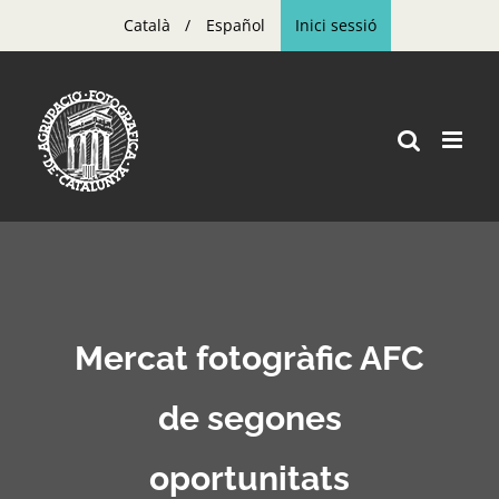
Skip
Català
Español
Inici sessió
to
content
Mercat fotogràfic AFC
de segones
oportunitats