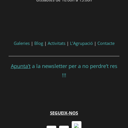
'DD/MM/YYYY') }}
Consultar
Participar
Galeries
|
Blog
|
Activitats
|
L’Agrupació
|
Contacte
Apunta’t
a la newsletter per a no perdre’t res
!!!
SEGUEIX-NOS