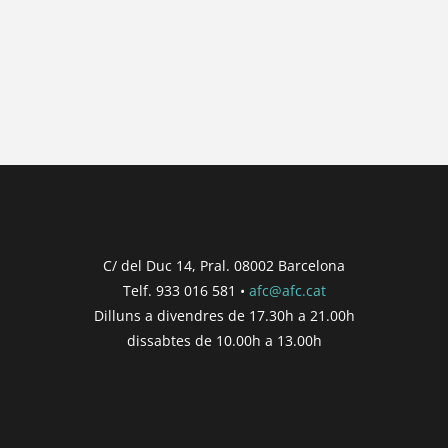
{{ general_data.posts_msg }}
No hi ha posts per a mostrar.
{{ post.wcs_date }}
...
{{ n + 1 }}
...
{{ post.post_title }}
Concurs finalitzat
Inici de participació |
{{
formatDate(post.start, 'YYYY-MM-DD',
C/ del Duc 14, Pral. 08002 Barcelona
'DD/MM/YYYY') }}
Telf. 933 016 581 •
afc@afc.cat
Finalització de participació |
{{
Dilluns a divendres de 17.30h a 21.00h
formatDate(post.end, 'YYYY-MM-DD',
dissabtes de 10.00h a 13.00h
'DD/MM/YYYY') }}
Consultar
Participar