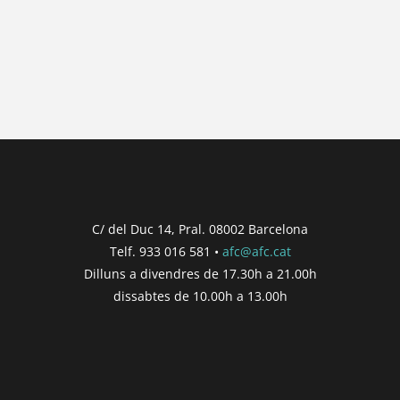
No hi ha posts per a mostrar.
{{ post.wcs_date }}
...
{{ n + 1 }}
...
{{ post.post_title }}
Concurs finalitzat
Inici de participació |
{{
formatDate(post.start, 'YYYY-MM-DD',
C/ del Duc 14, Pral. 08002 Barcelona
'DD/MM/YYYY') }}
Telf. 933 016 581 •
afc@afc.cat
Finalització de participació |
{{
Dilluns a divendres de 17.30h a 21.00h
formatDate(post.end, 'YYYY-MM-DD',
dissabtes de 10.00h a 13.00h
'DD/MM/YYYY') }}
Consultar
Participar