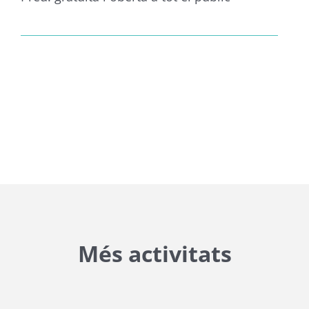
Més activitats
{{ general_data.posts_msg }}