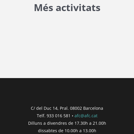
Més activitats
{{ general_data.posts_msg }}
No hi ha posts per a mostrar.
{{ post.wcs_date }}
...
{{ n + 1 }}
...
{{ post.post_title }}
Concurs finalitzat
Inici de participació |
{{
formatDate(post.start, 'YYYY-MM-DD',
C/ del Duc 14, Pral. 08002 Barcelona
'DD/MM/YYYY') }}
Telf. 933 016 581 •
afc@afc.cat
Finalització de participació |
{{
Dilluns a divendres de 17.30h a 21.00h
formatDate(post.end, 'YYYY-MM-DD',
dissabtes de 10.00h a 13.00h
'DD/MM/YYYY') }}