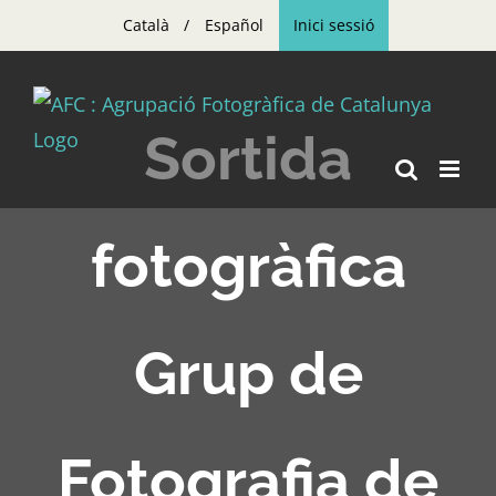
Skip
Català
Español
Inici sessió
to
content
Sortida
fotogràfica
Grup de
Fotografia de