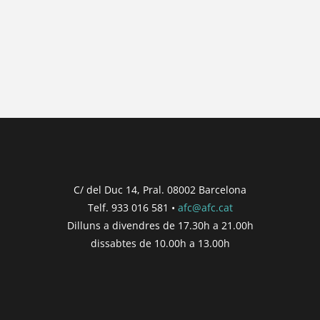
{{ general_data.posts_msg }}
No hi ha posts per a mostrar.
{{ post.wcs_date }}
...
{{ n + 1 }}
...
{{ post.post_title }}
Concurs finalitzat
Inici de participació |
{{
formatDate(post.start, 'YYYY-MM-DD',
C/ del Duc 14, Pral. 08002 Barcelona
'DD/MM/YYYY') }}
Telf. 933 016 581 •
afc@afc.cat
Finalització de participació |
{{
Dilluns a divendres de 17.30h a 21.00h
formatDate(post.end, 'YYYY-MM-DD',
dissabtes de 10.00h a 13.00h
'DD/MM/YYYY') }}
Consultar
Participar