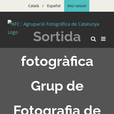
Skip
Català
Español
Inici sessió
to
content
Sortida
fotogràfica
Grup de
Fotografia de