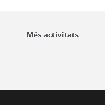
Més activitats
tart, 'YYYY-MM-DD', 'DD/MM/YYYY') }}