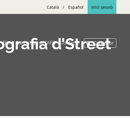
Català
Español
Inici sessió
ografia d’Street
Blog
La botiga de l’AFC
Contacte