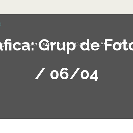
fica: Grup de Fot
 Agrupació
Calendari d’activitats
Concursos AFC
Galeries
/ 06/04