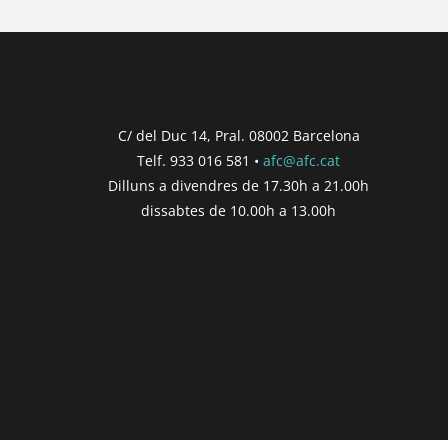
{{ post.post_title }}
Concurs finalitzat
Inici de participació |
{{ formatDate(post.s
Finalització de participació |
{{ formatDate(
C/ del Duc 14, Pral. 08002 Barcelona
Telf. 933 016 581 •
afc@afc.cat
Consultar
Participar
Dilluns a divendres de 17.30h a 21.00h
dissabtes de 10.00h a 13.00h