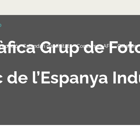
àfica Grup de Foto
grupació
Calendari d’activitats
Concursos AFC
Galeries
 de l’Espanya Ind