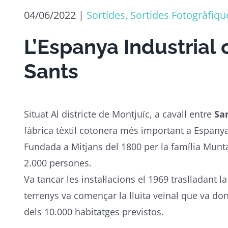
04/06/2022
|
Sortides, Sortides Fotogràfiqu
L’Espanya Industrial
Sants
Situat Al districte de Montjuïc, a cavall entre
Sa
fàbrica tèxtil cotonera més important a Espanya
Fundada a Mitjans del 1800 per la família Munta
2.000 persones.
Va tancar les instal·lacions el 1969 traslladant l
terrenys va començar la lluita veïnal que va don
dels 10.000 habitatges previstos.