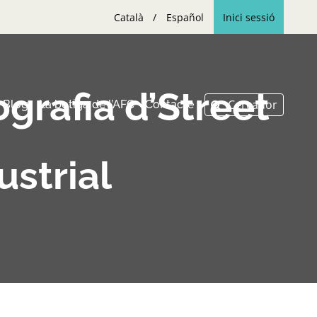
Català
Español
Inici sessió
grafia d’Street
Blog
La botiga de l’AFC
Contacte
ustrial