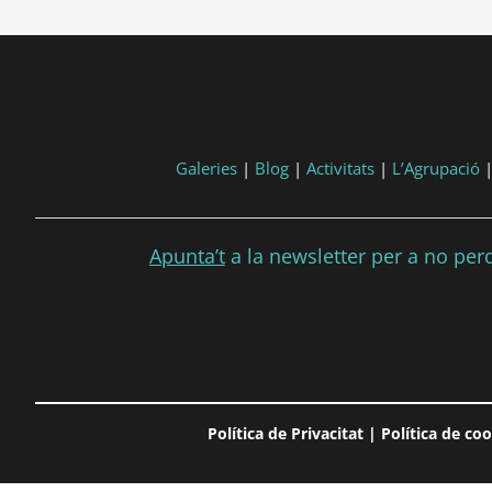
tart, 'YYYY-MM-DD', 'DD/MM/YYYY') }}
post.end, 'YYYY-MM-DD', 'DD/MM/YYYY') }}
Galeries
|
Blog
|
Activitats
|
L’Agrupació
Apunta’t
a la newsletter per a no perdr
Política de Privacitat
|
Política de co