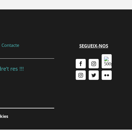
|
Contacte
SEGUEIX-NOS
e’t res !!!
okies