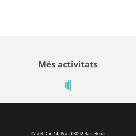
Més activitats
C/ del Duc 14, Pral. 08002 Barcelona