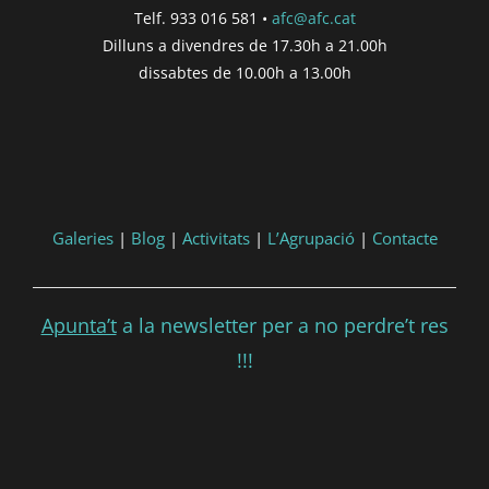
Telf. 933 016 581 •
afc@afc.cat
Dilluns a divendres de 17.30h a 21.00h
dissabtes de 10.00h a 13.00h
Galeries
|
Blog
|
Activitats
|
L’Agrupació
|
Contacte
Apunta’t
a la newsletter per a no perdre’t res
!!!