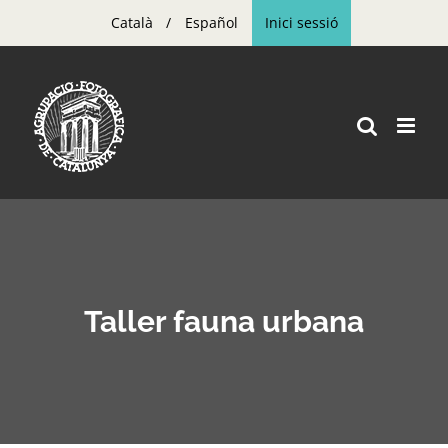
Skip
Català
Español
Inici sessió
to
content
Taller fauna urbana