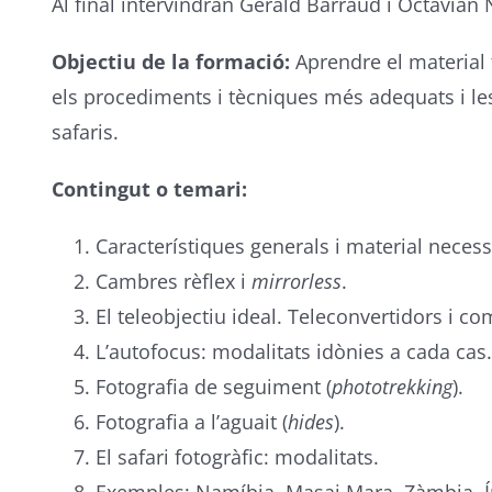
Al final intervindran Gerald Barraud i Octavian
Objectiu de la formació:
Aprendre el material f
els procediments i tècniques més adequats i le
safaris.
Contingut o temari:
Característiques generals i material necess
Cambres rèflex i
mirrorless
.
El teleobjectiu ideal. Teleconvertidors i c
L’autofocus: modalitats idònies a cada cas.
Fotografia de seguiment (
phototrekking
).
Fotografia a l’aguait (
hides
).
El safari fotogràfic: modalitats.