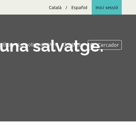
Català
Español
Inici sessió
auna salvatge.
Blog
La botiga de l’AFC
Contacte