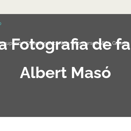
a Fotografia de f
 Agrupació
Calendari d’activitats
Concursos AFC
Galeries
Albert Masó