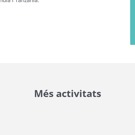
dia i Tanzània.
Més activitats