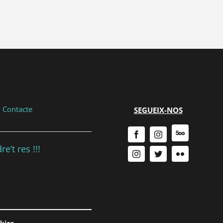
...
{{ n + 1 }}
...
|
Contacte
SEGUEIX-NOS
e’t res !!!