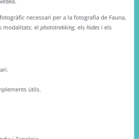
 Nedea.
otogràfic necessari per a la fotografia de Fauna,
s modalitats: el
phototrekking
, els
hides
i els
ari.
omplements útils.