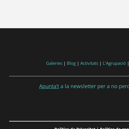
tart, 'YYYY-MM-DD', 'DD/MM/YYYY') }}
post.end, 'YYYY-MM-DD', 'DD/MM/YYYY') }}
Galeries
|
Blog
|
Activitats
|
L’Agrupació
Apunta’t
a la newsletter per a no perdr