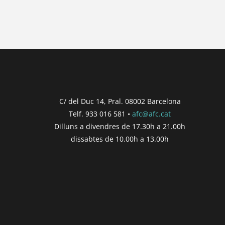
{{ post.wcs_date }}
{{ post.post_title }}
Concurs finalitzat
Inici de participació |
{{ formatDate(post.s
Finalització de participació |
{{ formatDate(
C/ del Duc 14, Pral. 08002 Barcelona
Telf. 933 016 581 •
afc@afc.cat
Consultar
Participar
Dilluns a divendres de 17.30h a 21.00h
dissabtes de 10.00h a 13.00h