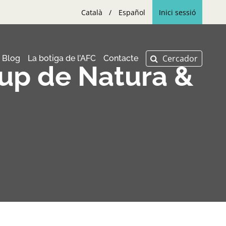
Català
Español
Inici sessió
Blog
La botiga de l’AFC
Contacte
up de Natura &