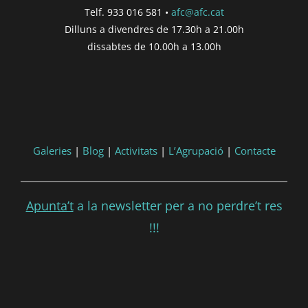
Telf. 933 016 581 •
afc@afc.cat
Finalització de participació |
{{
Dilluns a divendres de 17.30h a 21.00h
formatDate(post.end, 'YYYY-MM-DD',
dissabtes de 10.00h a 13.00h
'DD/MM/YYYY') }}
Consultar
Participar
Galeries
|
Blog
|
Activitats
|
L’Agrupació
|
Contacte
Apunta’t
a la newsletter per a no perdre’t res
!!!