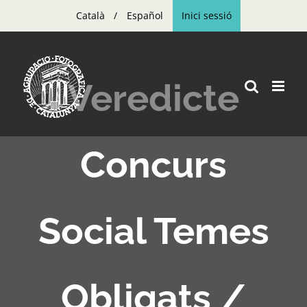
Skip
Català
Español
Inici sessió
to
content
Veredicte
Concurs
Social Temes
Obligats /