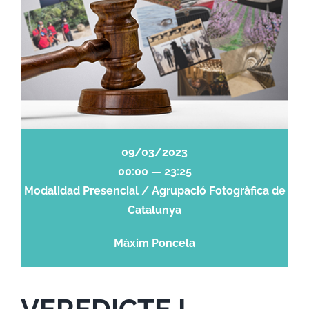
09/03/2023
00:00 — 23:25
Modalidad Presencial / Agrupació Fotogràfica de
Catalunya
Màxim Poncela
VEREDICTE I