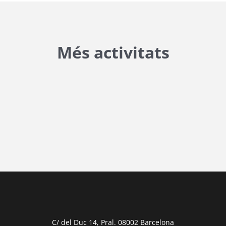
Més activitats
{{ general_data.posts_msg }}
No hi ha posts per a mostrar.
{{ post.wcs_date }}
...
{{ n + 1 }}
...
{{ post.post_title }}
Concurs finalitzat
Inici de participació |
{{
formatDate(post.start, 'YYYY-MM-DD',
C/ del Duc 14, Pral. 08002 Barcelona
'DD/MM/YYYY') }}