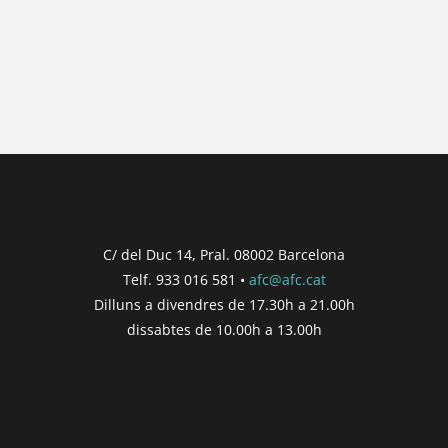
No hi ha posts per a mostrar.
{{ post.wcs_date }}
...
{{ n + 1 }}
...
{{ post.post_title }}
Concurs finalitzat
Inici de participació |
{{
formatDate(post.start, 'YYYY-MM-DD',
C/ del Duc 14, Pral. 08002 Barcelona
'DD/MM/YYYY') }}
Telf. 933 016 581 •
afc@afc.cat
Finalització de participació |
{{
Dilluns a divendres de 17.30h a 21.00h
formatDate(post.end, 'YYYY-MM-DD',
dissabtes de 10.00h a 13.00h
'DD/MM/YYYY') }}
Consultar
Participar