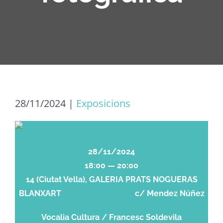
28/11/2024
|
Exposicions
28/11/2024
18:00 — 20:00
14 (Ciutat Vella), GALERIA PRATS NOGUERAS
BLANXART c/ Mendez Núñez
Vocalia Cultura / Francesc Soldevila