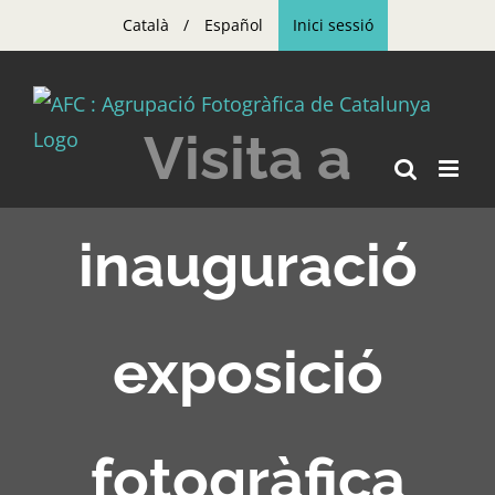
Skip
Català
Español
Inici sessió
to
content
Visita a
inauguració
exposició
fotogràfica