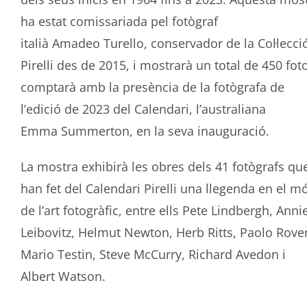
ha estat comissariada pel fotògraf
italià
Amadeo
Turello
, conservador de la Col·lecci
Pirelli des de 2015, i mostrarà un total de 450 foto
comptarà amb la presència de la fotògrafa de
l’edició de 2023 del Calendari, l’australiana
Emma
Summerton
, en la seva inauguració.
La mostra exhibirà les obres dels 41 fotògrafs qu
han fet del Calendari Pirelli una llegenda en el m
de l’art fotogràfic, entre ells Pete
Lindbergh
, Anni
Leibovitz,
Helmut
Newton,
Herb
Ritts
,
Paolo
Rover
Mario Testin,
Steve
McCurry
, Richard
Avedon
i
Albert Watson.