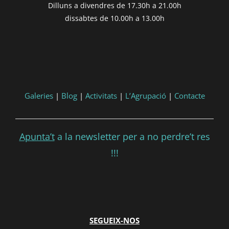
Dilluns a divendres de 17.30h a 21.00h
formatDate(post.end, 'YYYY-MM-DD',
dissabtes de 10.00h a 13.00h
'DD/MM/YYYY') }}
Consultar
Participar
Galeries
|
Blog
|
Activitats
|
L’Agrupació
|
Contacte
Apunta’t
a la newsletter per a no perdre’t res
!!!
SEGUEIX-NOS