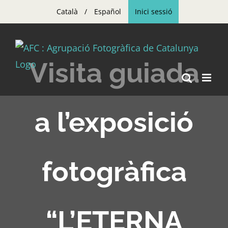
Skip
Català
Español
Inici sessió
to
content
Visita guiada
a l’exposició
fotogràfica
“L’ETERNA