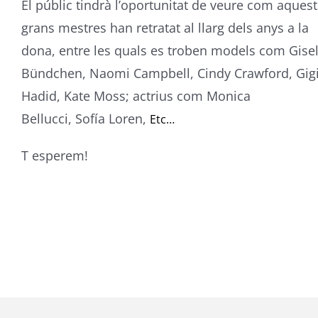
El públic tindrà l’oportunitat de veure com aquest
grans mestres han retratat al llarg dels anys a la
dona, entre les quals es troben models com Gise
Bündchen, Naomi Campbell, Cindy Crawford, Gig
Hadid,
Kate
Moss
; actrius com Monica
Bellucci,
Sofía
Loren
,
Etc…
T esperem!