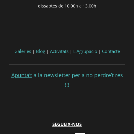
dissabtes de 10.00h a 13.00h
'DD/MM/YYYY') }}
Consultar
Participar
Galeries
|
Blog
|
Activitats
|
L’Agrupació
|
Contacte
Apunta’t
a la newsletter per a no perdre’t res
!!!
SEGUEIX-NOS