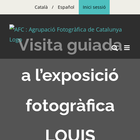
Skip
Català
Español
Inici sessió
to
content
Visita guiada
a l’exposició
fotogràfica
LOUIS