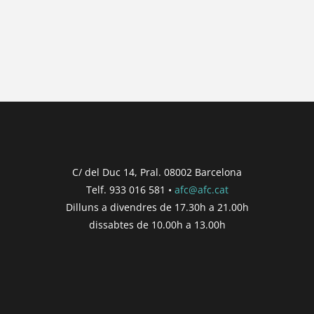
No hi ha posts per a mostrar.
{{ post.wcs_date }}
...
{{ n + 1 }}
...
{{ post.post_title }}
Concurs finalitzat
Inici de participació |
{{
formatDate(post.start, 'YYYY-MM-DD',
C/ del Duc 14, Pral. 08002 Barcelona
'DD/MM/YYYY') }}
Telf. 933 016 581 •
afc@afc.cat
Finalització de participació |
{{
Dilluns a divendres de 17.30h a 21.00h
formatDate(post.end, 'YYYY-MM-DD',
dissabtes de 10.00h a 13.00h
'DD/MM/YYYY') }}
Consultar
Participar