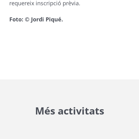
requereix inscripció prèvia.
Foto: © Jordi Piqué.
Més activitats
{{ general_data.posts_msg }}