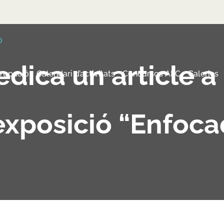
edica un article a
grupació
Calendari d’activitats
Concursos AFC
Galeries
’exposició “Enfoca