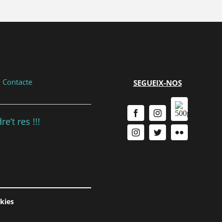
|
Contacte
SEGUEIX-NOS
e’t res !!!
okies