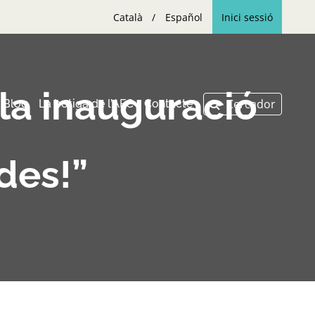
Català
Español
Inici sessió
 la inauguració
Blog
La botiga de l’AFC
Contacte
des!”