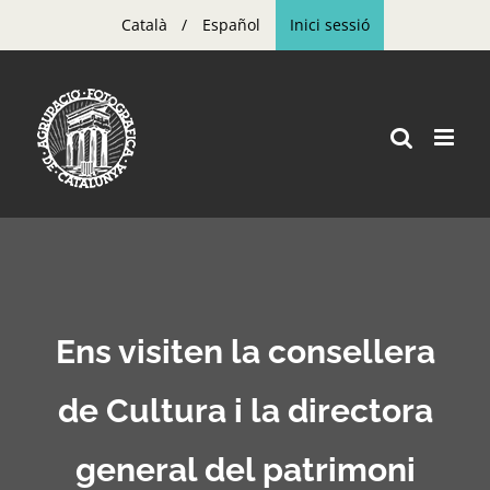
Skip
Català
Español
Inici sessió
to
content
Ens visiten la consellera
de Cultura i la directora
general del patrimoni