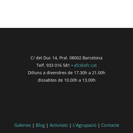
C/ del Duc 14, Pral. 08002 Barcelona
Telf. 933 016 581 •
afc@afc.cat
Dilluns a divendres de 17.30h a 21.00h
dissabtes de 10.00h a 13.00h
Galeries
|
Blog
|
Activitats
|
L’Agrupació
|
Contacte