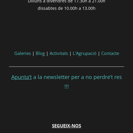
Dilluns a divendres de 17.30h a 21.00h
dissabtes de 10.00h a 13.00h
Galeries
|
Blog
|
Activitats
|
L’Agrupació
|
Contacte
Apunta’t
a la newsletter per a no perdre’t res
!!!
SEGUEIX-NOS