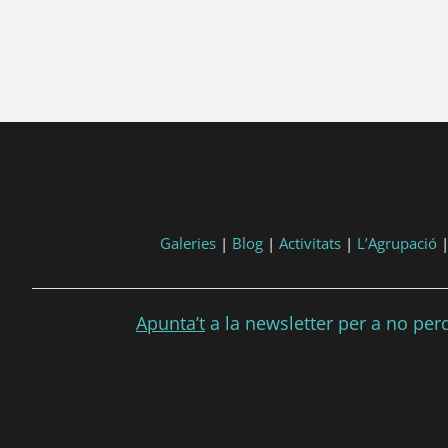
Galeries
|
Blog
|
Activitats
|
L’Agrupació
Apunta’t
a la newsletter per a no perdr