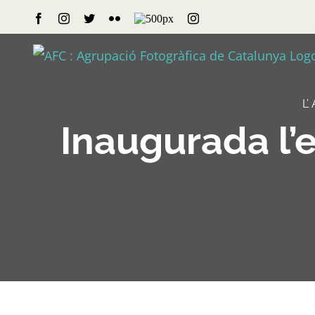
Skip
Facebook
Instagram
Twitter
Flickr
500px
Instagram
to
content
L’
Inaugurada l’e