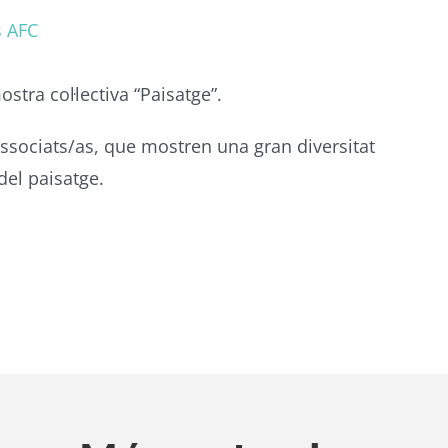
s AFC
stra col·lectiva “Paisatge”.
ssociats/as, que mostren una gran diversitat
del paisatge.