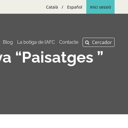
Català
Español
Inici sessió
Blog
La botiga de l’AFC
Contacte
va “Paisatges ”