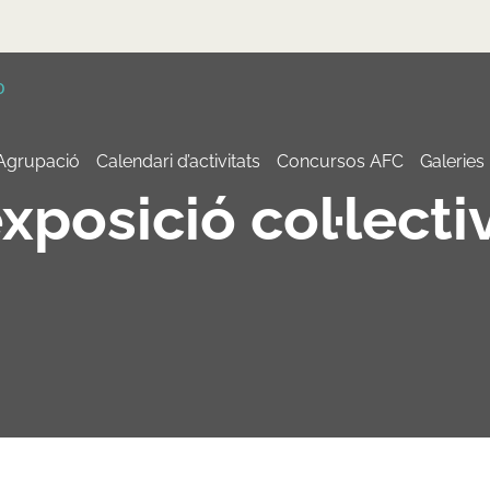
 Agrupació
Calendari d’activitats
Concursos AFC
Galeries
xposició col·lecti