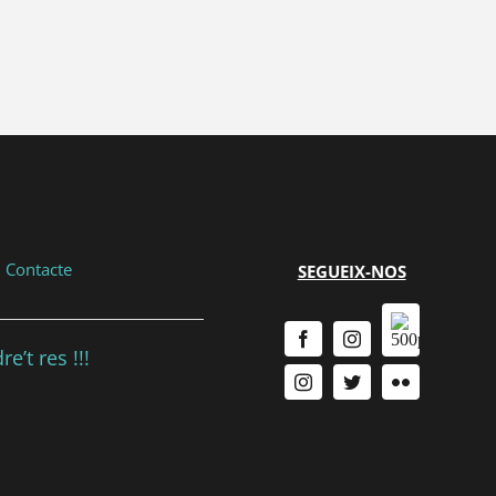
|
Contacte
SEGUEIX-NOS
e’t res !!!