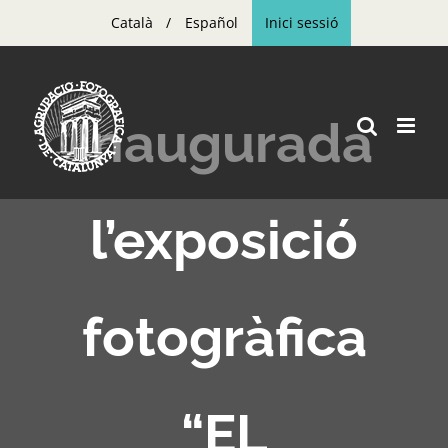
Skip
Català
Español
Inici sessió
to
content
Inaugurada
l’exposició
fotogràfica
“EL