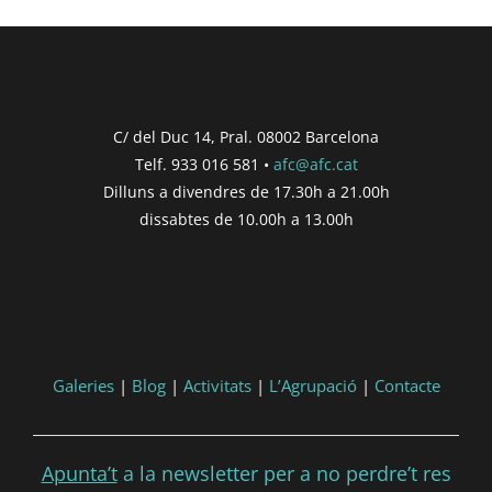
C/ del Duc 14, Pral. 08002 Barcelona
Telf. 933 016 581 •
afc@afc.cat
Dilluns a divendres de 17.30h a 21.00h
dissabtes de 10.00h a 13.00h
Galeries
|
Blog
|
Activitats
|
L’Agrupació
|
Contacte
Apunta’t
a la newsletter per a no perdre’t res