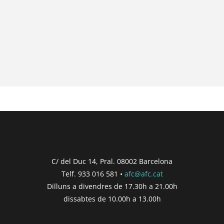
C/ del Duc 14, Pral. 08002 Barcelona
Telf. 933 016 581 •
afc@afc.cat
Dilluns a divendres de 17.30h a 21.00h
dissabtes de 10.00h a 13.00h