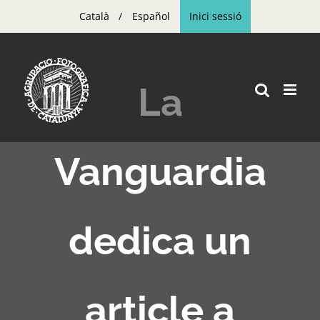
Skip
Català
Español
Inici sessió
to
content
La
Vanguardia
dedica un
article a