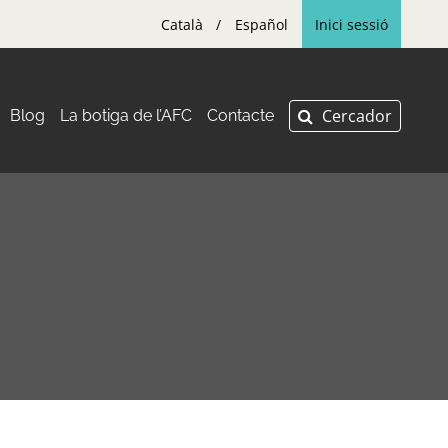
Català
Español
Inici sessió
Blog
La botiga de l’AFC
Contacte