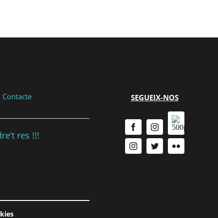
|
Contacte
SEGUEIX-NOS
e’t res !!!
okies