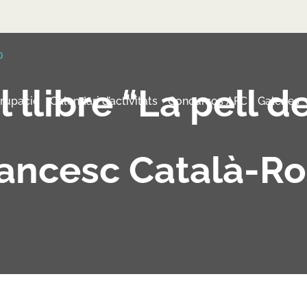
 llibre “La pell 
grupació
Calendari d’activitats
Concursos AFC
Galeries
ancesc Català-R