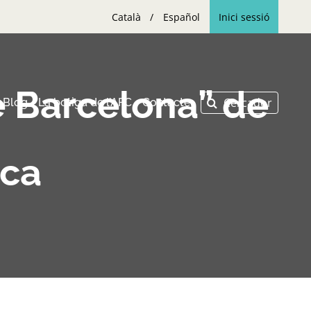
Català
Español
Inici sessió
de Barcelona” de
Blog
La botiga de l’AFC
Contacte
oca