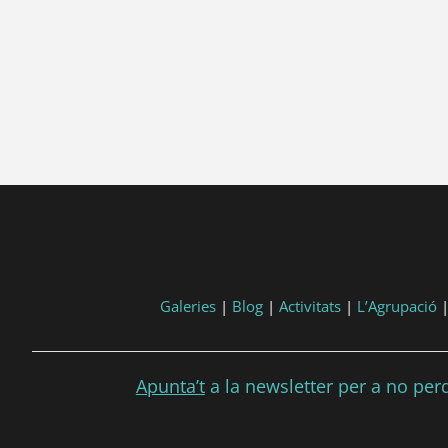
Galeries
|
Blog
|
Activitats
|
L’Agrupació
Apunta’t
a la newsletter per a no perdr