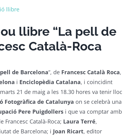
ó llibre
ou llibre “La pell de
ncesc Català-Roca
 pell de Barcelona
“, de
Francesc Català Roca
,
elona
i
Enciclopèdia Catalana
, i coincidint
marts 21 de maig a les 18.30 hores va tenir lloc
ó Fotogràfica de Catalunya
on se celebrà una
upació Pere Puigdollers
i que va comptar amb
l de Francesc Català-Roca;
Laura Terré
,
ciutat de Barcelona; i
Joan Ricart
, editor