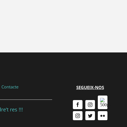
|
Contacte
SEGUEIX-NOS
e’t res !!!