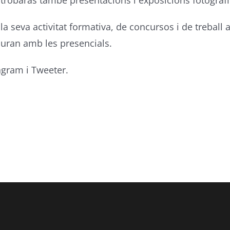
i trobaràs també presentacions i exposicions fotogràfi
a seva activitat formativa, de concursos i de trebal
viuran amb les presencials.
agram i Tweeter.