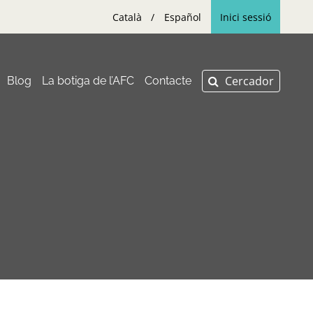
Català
Español
Inici sessió
Blog
La botiga de l’AFC
Contacte