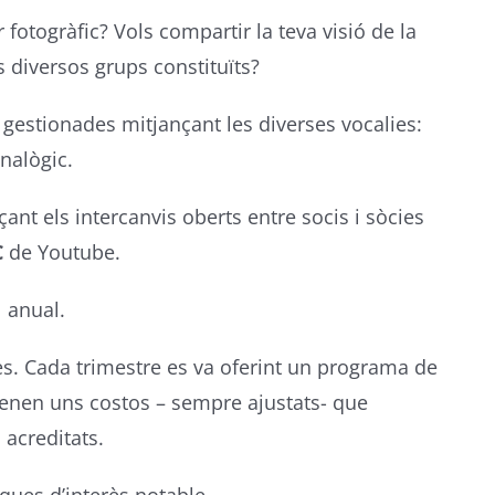
 fotogràfic? Vols compartir la teva visió de la
ls diversos grups constituïts?
 i gestionades mitjançant les diverses vocalies:
analògic.
ant els intercanvis oberts entre socis i sòcies
C
de Youtube.
l anual.
rès. Cada trimestre es va oferint un programa de
 tenen uns costos – sempre ajustats- que
 acreditats.