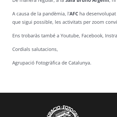
De manera regular, a la
Sala Bruno Argemí
, h
A causa de la pandèmia, l’
AFC
ha desenvolupat l
que sigui possible, les activitats per zoom con
Ens trobaràs també a Youtube, Facebook, Instr
Cordials salutacions,
Agrupació Fotogràfica de Catalunya.