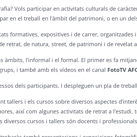
fia? Vols participar en activitats culturals de caràcter
ipar en el treball en l’àmbit del patrimoni, o en un de
itats formatives, expositives i de carrer, organitzades
de retrat, de natura, street, de patrimoni i de revelat 
mbits, l’informal i el formal. El primer es fa mitjanç
 grups, i també amb els vídeos en el canal
FotoTV AF
essos dels participants. I despleguen un pla de trebal
nt tallers i els cursos sobre diversos aspectes d’inte
res, així com algunes activitats de retrat a l’estudi,
diversos cursos i tallers són docents i professionals