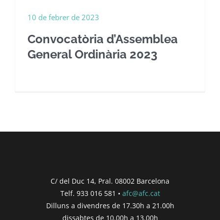
10 de febrer de 2023
Convocatòria d’Assemblea
General Ordinària 2023
C/ del Duc 14, Pral. 08002 Barcelona
Telf. 933 016 581 •
afc@afc.cat
Dilluns a divendres de 17.30h a 21.00h
dissabtes de 10.00h a 13.00h