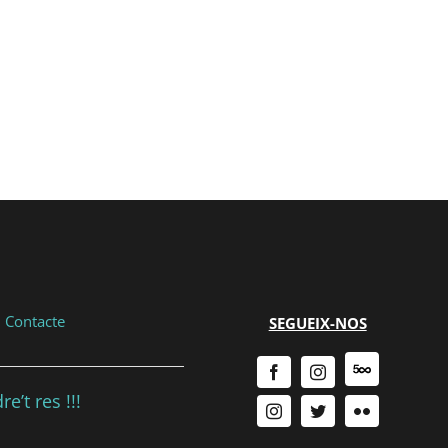
|
Contacte
SEGUEIX-NOS
e’t res !!!