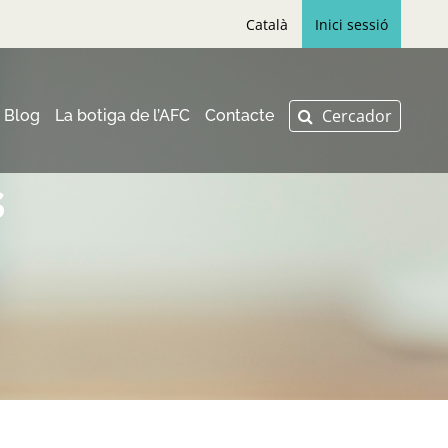
Català
Inici sessió
Blog
La botiga de l’AFC
Contacte
s