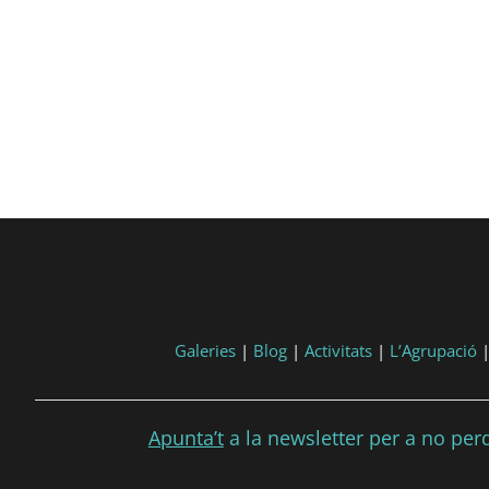
Galeries
|
Blog
|
Activitats
|
L’Agrupació
Apunta’t
a la newsletter per a no perdr