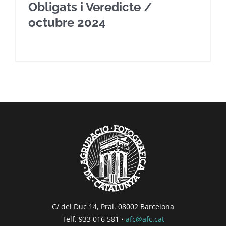
Obligats i Veredicte /
octubre 2024
C/ del Duc 14, Pral. 08002 Barcelona
Telf. 933 016 581 •
afc@afc.cat