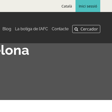
Català
Inici sessió
Blog
La botiga de l’AFC
Contacte
elona