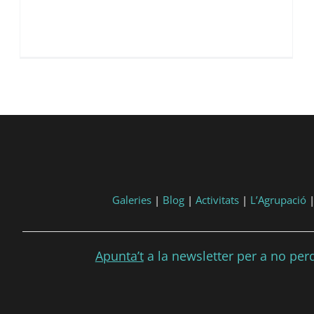
Galeries
|
Blog
|
Activitats
|
L’Agrupació
Apunta’t
a la newsletter per a no perdr