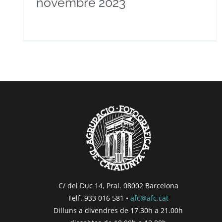
novembre 2023
C/ del Duc 14, Pral. 08002 Barcelona
Telf. 933 016 581 •
afc@afc.cat
Dilluns a divendres de 17.30h a 21.00h