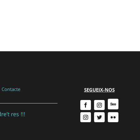
|
Contacte
SEGUEIX-NOS
e’t res !!!