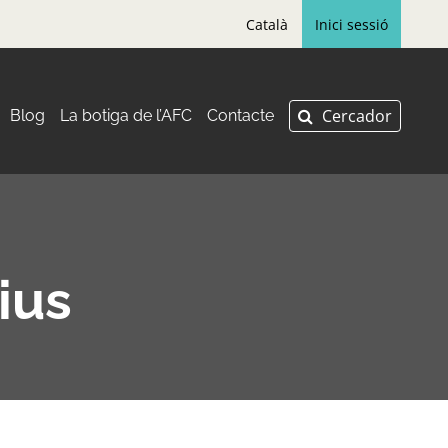
Català
Inici sessió
Blog
La botiga de l’AFC
Contacte
ius