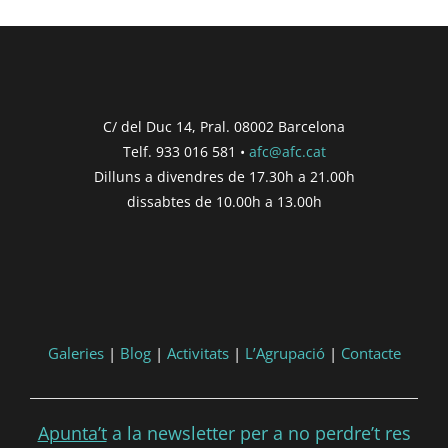
C/ del Duc 14, Pral. 08002 Barcelona
Telf. 933 016 581 •
afc@afc.cat
Dilluns a divendres de 17.30h a 21.00h
dissabtes de 10.00h a 13.00h
Galeries
|
Blog
|
Activitats
|
L’Agrupació
|
Contacte
Apunta’t
a la newsletter per a no perdre’t res