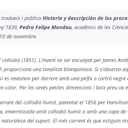
tradueix i publica
Historia y descripción de los proc
any 1839,
Pedro Felipe Mondau
, acadèmic de les Cièncie
l 10 de novembre.
al col·lodió (1851). L’invent va ser encunyat per James A
i proporciona una tonalitat blanquinosa. Si s’observa a
i es revesteix per darrere amb una pelfa o cartró negre e
 color. Per les seves petites dimensions i baix preu va e
variant del col·lodió humit, patentat el 1856 per Hamilton
ro, envernissada amb col·lodió humit o amb una capa de 
aturalesa del suport. El més corrent és que estiguin munt