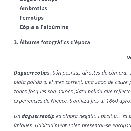
Ambrotips
Ferrotips
Còpia a l’albúmina
3. Àlbums fotogràfics d’època
D
Daguerreotips
. Són positius directes de càmera. 
plata polida o, el més corrent, una xapa de coure 
zones fosques són només plata polida que reflectei
experiències de Niépce. S’utilitza fins al 1860 ap
Un
daguerreotip
és alhora negatiu i positiu, i es
úniques. Habitualment solen presentar-se encapsula