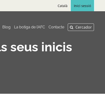
Català
Inici sessió
Blog
La botiga de l’AFC
Contacte
s seus inicis