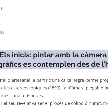
it
a
ant
 Els inicis: pintar amb la càmer
gràfics es contemplen des de l’h
al o artesanal, a partir d’una caixa negra (terme pro
8), les estereoscòpiques (1890), la “Càmera plegable p
 més característiques.
 i el seu revelat va ser el procés de col·lodió humit, m