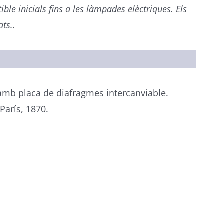
le inicials fins a les làmpades elèctriques. Els
ats.
.
amb placa de diafragmes intercanviable.
París, 1870.