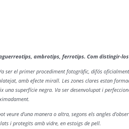
aguerreotips, ambrotips, ferrotips. Com distingir-los
Va ser el primer procediment fotogràfic, difós oficialmen
platejat, amb efecte mirall. Les zones clares estan form
x una superfície negra. Va ser desenvolupat i perfecciona
roximadament.
 pot veure d’una manera o altra, segons els angles d’obse
ts i protegits amb vidre, en estoigs de pell.