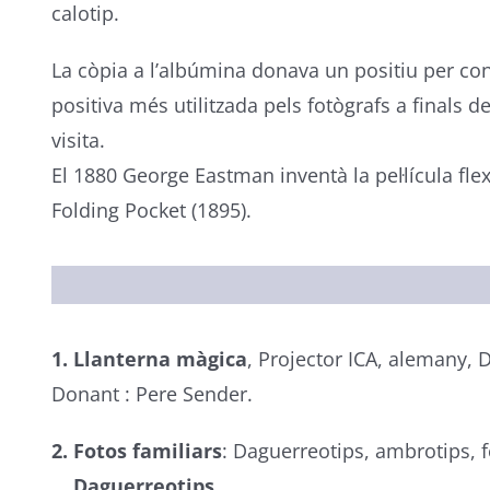
calotip.
La còpia a l’albúmina donava un positiu per cont
positiva més utilitzada pels fotògrafs a finals de
visita.
El 1880 George Eastman inventà la pel·lícula f
Folding Pocket (1895).
1. Llanterna màgica
, Projector ICA, alemany, D
Donant : Pere Sender.
2. Fotos familiars
: Daguerreotips, ambrotips, f
Daguerreotips