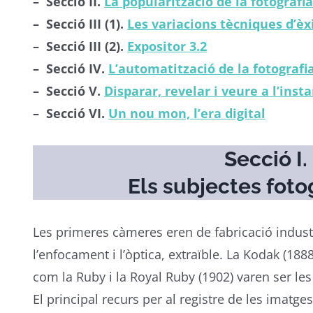
– Secció II.
La popularització de la fotografia
– Secció III (1).
Les variacions tècniques d’èx
– Secció III (2).
Expositor 3.2
– Secció IV.
L’automatització de la fotografi
– Secció V.
Disparar, revelar i veure a l’inst
– Secció VI.
Un nou mon, l’era digital
Secció I.
Els subjectes foto
Les primeres càmeres eren de fabricació industri
l’enfocament i l’òptica, extraïble. La Kodak (188
com la Ruby i la Royal Ruby (1902) varen ser les
El principal recurs per al registre de les imatges