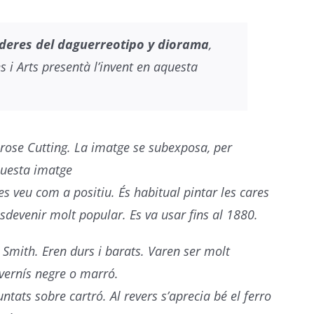
ederes del daguerreotipo y diorama
,
s i Arts presentà l’invent en aquesta
mbrose Cutting. La imatge se subexposa, per
questa imatge
s veu com a positiu. És habitual pintar les cares
sdevenir molt popular. Es va usar fins al 1880.
 Smith. Eren durs i barats. Varen ser molt
vernís negre o marró.
ats sobre cartró. Al revers s’aprecia bé el ferro