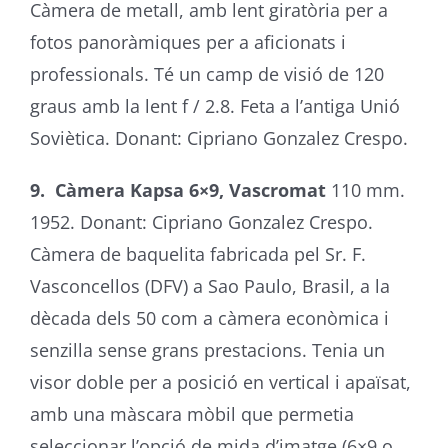
Càmera de metall, amb lent giratòria per a
fotos panoràmiques per a aficionats i
professionals. Té un camp de visió de 120
graus amb la lent f / 2.8. Feta a l’antiga Unió
Soviètica. Donant: Cipriano Gonzalez Crespo.
9. Càmera Kapsa 6×9, Vascromat
110 mm.
1952. Donant: Cipriano Gonzalez Crespo.
Càmera de baquelita fabricada pel Sr. F.
Vasconcellos (DFV) a Sao Paulo, Brasil, a la
dècada dels 50 com a càmera econòmica i
senzilla sense grans prestacions. Tenia un
visor doble per a posició en vertical i apaïsat,
amb una màscara mòbil que permetia
seleccionar l’opció de mida d’imatge (6×9 o