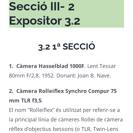
Secció III- 2
Expositor 3.2
3.2 1ª SECCIÓ
1. Càmera Hasselblad 1000F
. Lent Tessar
80mm F/2,8. 1952. Donant: Joan B. Nave.
2. Càmera Rolleiflex Synchro Compur 75
mm TLR f3,5
.
El nom “Rolleiflex” és utilitzat per referir-se a
la principal línia de càmeres Rollei de càmera
rèflex d’objectius bessons (o TLR, Twin-Lens