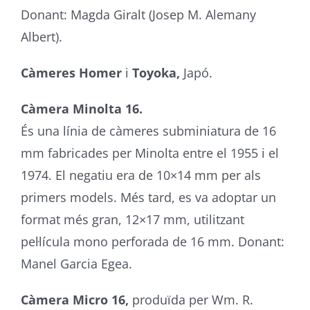
Donant: Magda Giralt (Josep M. Alemany
Albert).
Càmeres Homer
i
Toyoka,
Japó.
Càmera Minolta 16.
És una línia de càmeres subminiatura de 16
mm fabricades per Minolta entre el 1955 i el
1974. El negatiu era de 10×14 mm per als
primers models. Més tard, es va adoptar un
format més gran, 12×17 mm, utilitzant
pel·lícula mono perforada de 16 mm. Donant:
Manel Garcia Egea.
Càmera Micro 16,
produïda per Wm. R.