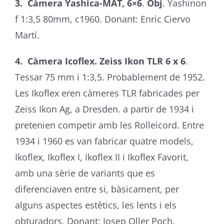
3. Càmera Yashica-MAT, 6×6
.
Obj
. Yashinon
f 1:3,5 80mm, c1960. Donant: Enric Ciervo
Martí.
4. Càmera Icoflex. Zeiss Ikon TLR 6 x 6
.
Tessar 75 mm i 1:3,5. Probablement de 1952.
Les Ikoflex eren càmeres TLR fabricades per
Zeiss Ikon Ag, a Dresden. a partir de 1934 i
pretenien competir amb les Rolleicord. Entre
1934 i 1960 es van fabricar quatre models,
Ikoflex, Ikoflex I, Ikoflex II i Ikoflex Favorit,
amb una sèrie de variants que es
diferenciaven entre si, bàsicament, per
alguns aspectes estètics, les lents i els
obturadors. Donant: Josep Oller Poch.