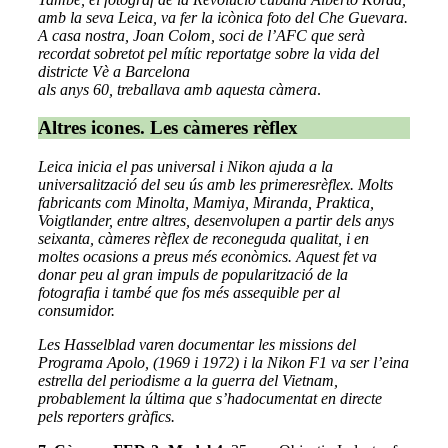
amb la seva Leica, va fer la icònica foto del Che Guevara.
A casa nostra, Joan Colom, soci de l’AFC que serà
recordat sobretot pel mític reportatge sobre la vida del
districte Vè a Barcelona
als anys 60, treballava amb aquesta càmera
.
Altres icones. Les càmeres rèflex
Leica inicia el pas universal i Nikon ajuda a la
universalització del seu ús amb les primeresrèflex. Molts
fabricants com Minolta, Mamiya, Miranda, Praktica,
Voigtlander, entre altres, desenvolupen a partir dels anys
seixanta, càmeres rèflex de reconeguda qualitat, i en
moltes ocasions a preus més econòmics. Aquest fet va
donar peu al gran impuls de popularització de la
fotografia i també que fos més assequible per al
consumidor.
Les Hasselblad varen documentar les missions del
Programa Apolo, (1969 i 1972) i la Nikon F1 va ser l’eina
estrella del periodisme a la guerra del Vietnam,
probablement la última que s’hadocumentat en directe
pels reporters gràfics.