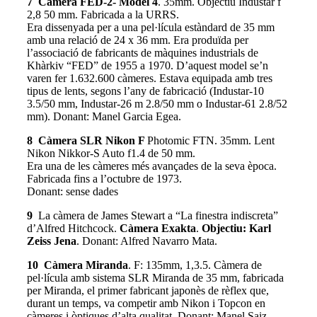
7 Càmera FED-2- Model 4
. 35mm. Objectiu Industar f
2,8 50 mm. Fabricada a la URRS.
Era dissenyada per a una pel·lícula estàndard de 35 mm
amb una relació de 24 x 36 mm. Era produïda per
l’associació de fabricants de màquines industrials de
Khàrkiv “FED” de 1955 a 1970. D’aquest model se’n
varen fer 1.632.600 càmeres. Estava equipada amb tres
tipus de lents, segons l’any de fabricació (Industar-10
3.5/50 mm, Industar-26 m 2.8/50 mm o Industar-61 2.8/52
mm). Donant: Manel Garcia Egea.
8 Càmera SLR Nikon F
Photomic FTN. 35mm. Lent
Nikon Nikkor-S Auto f1.4 de 50 mm.
Era una de les càmeres més avançades de la seva època.
Fabricada fins a l’octubre de 1973.
Donant: sense dades
9
La càmera de James Stewart a “La finestra indiscreta”
d’Alfred Hitchcock.
Càmera Exakta
.
Objectiu: Karl
Zeiss Jena
. Donant: Alfred Navarro Mata.
10 Càmera Miranda
. F: 135mm, 1,3.5. Càmera de
pel·lícula amb sistema SLR Miranda de 35 mm, fabricada
per Miranda, el primer fabricant japonès de rèflex que,
durant un temps, va competir amb Nikon i Topcon en
càmeres i òptiques d’alta qualitat. Donant: Manel Saiz