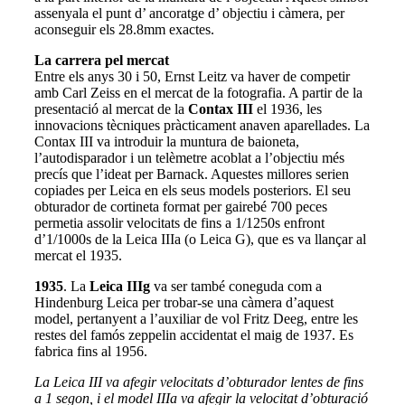
assenyala el punt d’ ancoratge d’ objectiu i càmera, per
aconseguir els 28.8mm exactes.
La carrera pel mercat
Entre els anys 30 i 50, Ernst Leitz va haver de competir
amb Carl Zeiss en el mercat de la fotografia. A partir de la
presentació al mercat de la
Contax III
el 1936, les
innovacions tècniques pràcticament anaven aparellades. La
Contax III va introduir la muntura de baioneta,
l’autodisparador i un telèmetre acoblat a l’objectiu més
precís que l’ideat per Barnack. Aquestes millores serien
copiades per Leica en els seus models posteriors. El seu
obturador de cortineta format per gairebé 700 peces
permetia assolir velocitats de fins a 1/1250s enfront
d’1/1000s de la Leica IIIa (o Leica G), que es va llançar al
mercat el 1935.
1935
. La
Leica IIIg
va ser també coneguda com a
Hindenburg Leica per trobar-se una càmera d’aquest
model, pertanyent a l’auxiliar de vol Fritz Deeg, entre les
restes del famós zeppelin accidentat el maig de 1937. Es
fabrica fins al 1956.
La Leica III va afegir velocitats d’obturador lentes de fins
a 1 segon, i el model IIIa va afegir la velocitat d’obturació