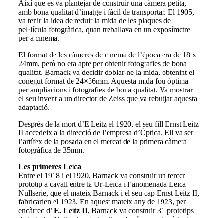
Així que es va plantejar de construir una càmera petita,
amb bona qualitat d’imatge i fàcil de transportar. El 1905,
va tenir la idea de reduir la mida de les plaques de
pel·lícula fotogràfica, quan treballava en un exposímetre
per a cinema.
El format de les càmeres de cinema de l’època era de 18 x
24mm, però no era apte per obtenir fotografies de bona
qualitat. Barnack va decidir doblar-ne la mida, obtenint el
conegut format de 24×36mm. Aquesta mida fou òptima
per ampliacions i fotografies de bona qualitat. Va mostrar
el seu invent a un director de Zeiss que va rebutjar aquesta
adaptació.
Després de la mort d’E Leitz el 1920, el seu fill Ernst Leitz
II accedeix a la direcció de l’empresa d’Òptica. Ell va ser
l’artífex de la posada en el mercat de la primera càmera
fotogràfica de 35mm.
Les primeres Leica
Entre el 1918 i el 1920, Barnack va construir un tercer
prototip a cavall entre la Ur-Leica i l’anomenada Leica
Nullserie, que el mateix Barnack i el seu cap Ernst Leitz II,
fabricarien el 1923. En aquest mateix any de 1923, per
encàrrec d’
E. Leitz II
, Barnack va construir 31 prototips