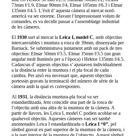
73mm f/1.9, Elmar 90mm f/4, Elmar 105mm f/6.3 i Elmar
135mm f/4.5. L’èxit d’ aquesta càmera al mercat nord-
americà va ser enorme. Davant l’impressionant volum de
comandes, es va decidir passar a l’assemblatge industrial
de les càmeres.
El
1930
surt al mercat la
Leica I, model C
, amb objectius
intercanviables i muntura a rosca de 39mm, dissenyada per
Barnack. Se subministrava juntament amb un pack de tres
objectius: Elmar 50mm f/3.5, Elmar 35mm f/3.5 (un gran
angular molt lluminós per a l’època) i Hektor 135mm f/4.5.
Cadascun d’ aquests objectius s’ ajustaven individualment
a la distància entre la muntura i el pla focal de cada
cambra. Per això era necessari que, aquests objectius
portessin gravats la terminació del número de sèrie de la
càmera amb la qual es corresponien.
Al
1931
, la distància muntura-pla focal va ser
estandarditzada, fent coincidir una part de la rosca de
l’objectiu amb una altra de la muntura de la càmera. A
partir de llavors, les Leica I, model C podien acoblar-se a
qualsevol objectiu. Aquestes càmeres van ser també
anomenades Leica I estandarditzada o
Leica I “0”
, pel
símbol gravat en part superior de la muntura de la càmera, i
a la part interior de la muntura de l’objectiu. Aquest símbol