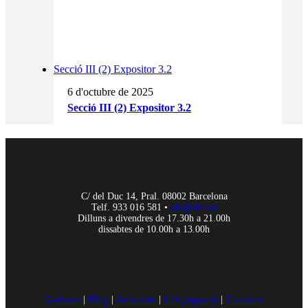
Secció III (2) Expositor 3.2
6 d'octubre de 2025
Secció III (2) Expositor 3.2
C/ del Duc 14, Pral. 08002 Barcelona
Telf. 933 016 581 •
afc@afc.cat
Dilluns a divendres de 17.30h a 21.00h
dissabtes de 10.00h a 13.00h
Galeries
|
Blog
|
Activitats
|
L’Agrupació
|
Contacte