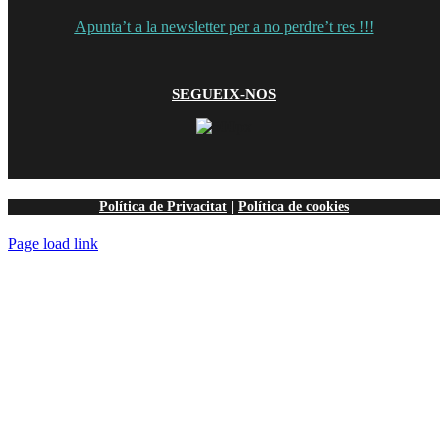
Apunta’t
a la newsletter per a no perdre’t res !!!
SEGUEIX-NOS
Política de Privacitat
|
Política de cookies
Page load link
Go
to
Top