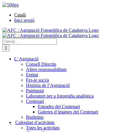
Skip
Facebook
Instagram
Twitter
Flickr
500px
Instagram
to
Català
content
Inici sessió
Cerca
…
L’ Agrupació
Consell Directiu
Altres responsabilitats
Entitat
Fes-te soci/a
Història de l’Agrupació
Patrimoni
Laboratori per a fotografia analògica
Centenari
Entrades del Centenari
Galeries d’imatges del Centenari
Butlletins
Calendari d’activitats
Totes les activitats