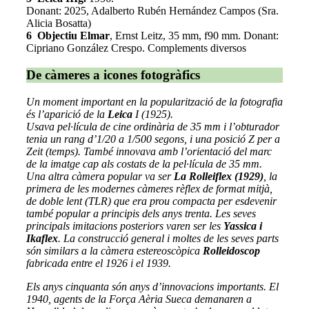
Donant: 2025, Adalberto Rubén Hernández Campos (Sra.
Alicia Bosatta)
6 Objectiu Elmar
, Ernst Leitz, 35 mm, f90 mm. Donant:
Cipriano González Crespo. Complements diversos
De càmeres a icones fotogràfics
Un moment important en la popularització de la fotografia
és l’aparició de la
Leica
I (1925).
Usava pel·lícula de cine ordinària de 35 mm i l’obturador
tenia un rang d’1/20 a 1/500 segons, i una posició Z per a
Zeit (temps). També innovava amb l’orientació del marc
de la imatge cap als costats de la pel·lícula de 35 mm.
Una altra càmera popular va ser
La Rolleiflex (1929)
, la
primera de les modernes càmeres rèflex de format mitjà,
de doble lent (TLR) que era prou compacta per esdevenir
també popular a principis dels anys trenta. Les seves
principals imitacions posteriors varen ser les
Yassica i
Ikaflex
. La construcció general i moltes de les seves parts
són similars a la càmera estereoscòpica
Rolleidoscop
fabricada entre el 1926 i el 1939.
Els anys cinquanta són anys d’innovacions importants. El
1940, agents de la Força Aèria Sueca demanaren a