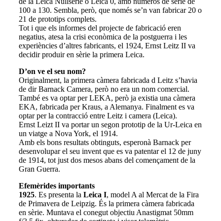
de la Leica Nullserie o Leica 0, amb números de sèrie de
100 a 130. Sembla, però, que només se’n van fabricar 20 o
21 de prototips complets.
Tot i que els informes del projecte de fabricació eren
negatius, atesa la crisi econòmica de la postguerra i les
experiències d’altres fabricants, el 1924, Ernst Leitz II va
decidir produir en sèrie la primera Leica.
D’on ve el seu nom?
Originalment, la primera càmera fabricada d Leitz s’havia
de dir Barnack Camera, però no era un nom comercial.
També es va optar per LEKA, però ja existia una càmera
EKA, fabricada per Kraus, a Alemanya. Finalment es va
optar per la contracció entre Leitz i camera (Leica).
Ernst Leizt II va portar un segon prototip de la Ur-Leica en
un viatge a Nova York, el 1914.
Amb els bons resultats obtinguts, esperonà Barnack per
desenvolupar el seu invent que es va patentar el 12 de juny
de 1914, tot just dos mesos abans del començament de la
Gran Guerra.
Efemèrides importants
1925
. Es presenta la
Leica I
, model A al Mercat de la Fira
de Primavera de Leipzig. És la primera càmera fabricada
en sèrie. Muntava el conegut objectiu Anastigmat 50mm