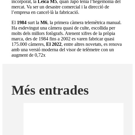
incorporat, la
Leica M5
, quan Japó tenia l’hegemonia del
mercat. Va ser un desastre comercial i la direcció de
l’empresa en cancel·là la fabricació.
El
1984
surt la
M6
, la primera càmera telemètrica manual.
Ha esdevingut una càmera quasi de culte, escollida per
molts dels millors fotògrafs. Atenent xifres de la pròpia
marca, des de 1984 fins a 2002 es varen fabricar quasi
175.000 càmeres,
El 2022
, entre altres novetats, es renova
amb una versió moderna del visor de telèmetre con un
augment de 0,72x
Més entrades