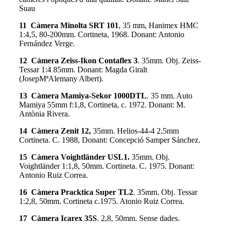
Suau
11 Càmera Minolta SRT 101
, 35 mm, Hanimex HMC
1:4,5, 80-200mm. Cortineta, 1968. Donant: Antonio
Fernández Verge.
12 Càmera Zeiss-Ikon Contaflex 3
. 35mm. Obj. Zeiss-
Tessar 1:4 85mm. Donant: Magda Giralt
(JosepMªAlemany Albert).
13 Càmera Mamiya-Sekor 1000DTL
. 35 mm. Auto
Mamiya 55mm f:1,8, Cortineta, c. 1972. Donant: M.
Antònia Rivera.
14 Càmera Zenit 12,
35mm. Helios-44-4 2,5mm
Cortineta. C. 1988, Donant: Concepció Samper Sánchez.
15 Càmera Voightländer USL1.
35mm. Obj.
Voightländer 1:1,8, 50mm. Cortineta. C. 1975. Donant:
Antonio Ruiz Correa.
16 Càmera Pracktica Super TL2
. 35mm. Obj. Tessar
1:2,8, 50mm. Cortineta c.1975. Atonio Ruiz Correa.
17 Càmera Icarex 35S
. 2,8, 50mm. Sense dades.