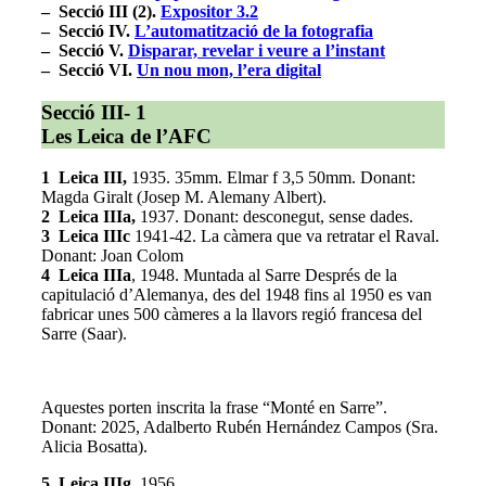
–
Secció III (2).
Expositor 3.2
– Secció IV.
L’automatització de la fotografia
– Secció V.
Disparar, revelar i veure a l’instant
– Secció VI.
Un nou mon, l’era digital
Secció III- 1
Les Leica de l’AFC
1 Leica III,
1935. 35mm. Elmar f 3,5 50mm. Donant:
Magda Giralt (Josep M. Alemany Albert).
2 Leica IIIa,
1937. Donant: desconegut, sense dades.
3 Leica IIIc
1941-42. La càmera que va retratar el Raval.
Donant: Joan Colom
4 Leica IIIa
, 1948. Muntada al Sarre Després de la
capitulació d’Alemanya, des del 1948 fins al 1950 es van
fabricar unes 500 càmeres a la llavors regió francesa del
Sarre (Saar).
Aquestes porten inscrita la frase “Monté en Sarre”.
Donant: 2025, Adalberto Rubén Hernández Campos (Sra.
Alicia Bosatta).
5 Leica IIIg.
1956.