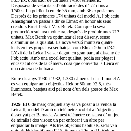
f/3.5 fix, obturador de cortineta i visor telemètric.
Disposava de velocitats d’obturació des d’1/25 fins a
1/500s. La pel·lícula era de 35 mm, amb 36 exposicions.
Després de les primeres 174 unitats del model A, l’objectiu
Anastigmat va passar a dir-se Elmax en honor als seus
creadors Ernst Leitz i Max Berek. Com que la seva
producció resultava molt cara, després de produir unes 713
unitats, Max Berek va optimitzar el seu disseny, sense
disminuir-ne la qualitat. La nova versió muntava quatre
lents en tres grups i va ser batejat com Elmar 50mm f/3.5.
L’èxit de la Leica I va ser degut, en gran part, al disseny de
l’objectiu. Amb una excel·lent qualitat, podia ser plegat i
encastat al cos de la càmera, cosa que convertia la Leica en
una càmera de butxaca.
Entre els anys 1930 i 1932, 1.330 càmeres Leica I model A
es van equipar amb objectius Hektor 50mm f/2.5, més
lluminosos, batejats així pel nom d’un dels gossos de Max
Berek.
1929
. El 6 de març d’aquell any es va posar a la venda la
Leica II, model D amb un telèmetre acoblat a l’objectiu,
dissenyat per Barnack. Aquest telèmetre constava d’ un joc
de miralls i dos visors: un per enfocar i un altre per
enquadrar la imatge. Als tres objectius habituals, se’ls van
unir els Hektor 50 mm f/2.5, Summar 50mm f/2, Hektor