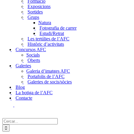
Formació
Exposicions
Sortides
Grups
Natura
Fotografia de carrer
Estudi/Retrat
Les tertúlies de l’AFC
Històric d’activitats
Concursos AFC
Socials
Oberts
Galeries
Galeria d’imatges AFC
Portafolis de l’AFC
Galeries de socis/sòcies
Blog
La botiga de l’AFC
Contacte
Cerca
…