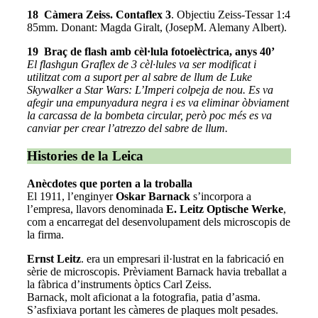
18 Càmera Zeiss. Contaflex 3
. Objectiu Zeiss-Tessar 1:4
85mm. Donant: Magda Giralt, (JosepM. Alemany Albert).
19 Braç de flash
amb cèl·lula fotoelèctrica, anys 40’
El flashgun Graflex de 3 cèl·lules va ser modificat i
utilitzat com a suport per al sabre de llum de Luke
Skywalker a Star Wars: L’Imperi colpeja de nou. Es va
afegir una empunyadura negra i es va eliminar òbviament
la carcassa de la bombeta circular, però poc més es va
canviar per crear l’atrezzo del sabre de llum.
Histories de la Leica
Anècdotes que porten a la troballa
El 1911, l’enginyer
Oskar Barnack
s’incorpora a
l’empresa, llavors denominada
E. Leitz Optische Werke
,
com a encarregat del desenvolupament dels microscopis de
la firma.
Ernst Leitz
. era un empresari il·lustrat en la fabricació en
sèrie de microscopis. Prèviament Barnack havia treballat a
la fàbrica d’instruments òptics Carl Zeiss.
Barnack, molt aficionat a la fotografia, patia d’asma.
S’asfixiava portant les càmeres de plaques molt pesades.