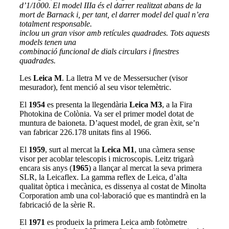
d’1/1000. El model IIIa és el darrer realitzat abans de la
mort de Barnack i, per tant, el darrer model del qual n’era
totalment responsable.
inclou un gran visor amb retícules quadrades. Tots aquests
models tenen una
combinació funcional de dials circulars i finestres
quadrades.
Les
Leica M
. La lletra M ve de Messersucher (visor
mesurador), fent menció al seu visor telemètric.
El
1954
es presenta la llegendària
Leica M3
, a la Fira
Photokina de Colònia. Va ser el primer model dotat de
muntura de baioneta. D’aquest model, de gran èxit, se’n
van fabricar 226.178 unitats fins al 1966.
El
1959
, surt al mercat la
Leica M1
, una càmera sense
visor per acoblar telescopis i microscopis. Leitz trigarà
encara sis anys (
1965
) a llançar al mercat la seva primera
SLR, la Leicaflex. La gamma reflex de Leica, d’alta
qualitat òptica i mecànica, es dissenya al costat de Minolta
Corporation amb una col·laboració que es mantindrà en la
fabricació de la sèrie R.
El
1971
es produeix la primera Leica amb fotòmetre