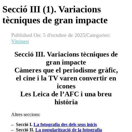
Secció III (1). Variacions
tècniques de gran impacte
Published On: 5 d'octubre de 2025
|
Categories:
Vitrines
|
Secció III. Variacions tècniques de
gran impacte
Càmeres que el periodisme gràfic,
el cine i la TV varen convertir en
icones
Les Leica de l’AFC i una breu
història
Altres seccions:
– Secció I.
La fotografia des dels seus inicis
– Secció II.
La popularització de la fotografia