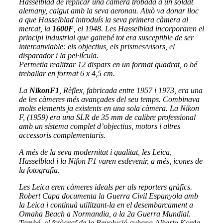
Hasselblad de replicar una càmera trobada a un soldat
alemany, caigut amb la seva aeronau. Això va donar lloc
a que Hasselblad introduís la seva primera càmera al
mercat, la
1600F
, el 1948. Les Hasselblad incorporaren el
principi industrial que gairebé tot era susceptible de ser
intercanviable: els objectius, els prismes/visors, el
disparador i la pel·lícula.
Permetia realitzar 12 dispars en un format quadrat, o bé
treballar en format 6 x 4,5 cm.
La
NikonF1
, Rèflex, fabricada entre 1957 i 1973, era una
de les càmeres més avançades del seu temps. Combinava
molts elements ja existents en una sola càmera. La Nikon
F, (1959) era una SLR de 35 mm de calibre professional
amb un sistema complet d’objectius, motors i altres
accessoris complementaris.
A més de la seva modernitat i qualitat, les Leica,
Hasselblad i la Nifon F1 varen esdevenir, a més, icones de
la fotografia.
Les Leica eren càmeres ideals per als reporters gràfics.
Robert Capa documenta la Guerra Civil Espanyola amb
la Leica i continuà utilitzant-la en el desembarcament a
Omaha Beach a Normandia, a la 2a Guerra Mundial.
També, el fotògraf de la Revolució cubana Alberto Korda,