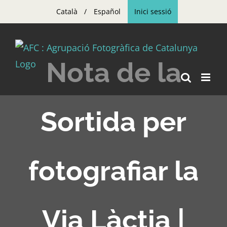
Skip
Català
Español
Inici sessió
to
content
Nota de la
Sortida per
fotografiar la
Via Làctia |