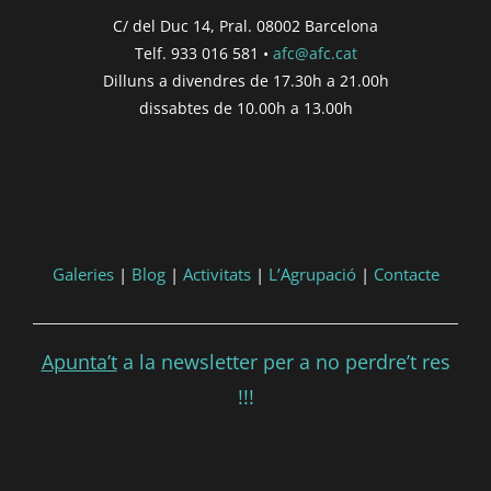
C/ del Duc 14, Pral. 08002 Barcelona
Telf. 933 016 581 •
afc@afc.cat
Dilluns a divendres de 17.30h a 21.00h
dissabtes de 10.00h a 13.00h
Galeries
|
Blog
|
Activitats
|
L’Agrupació
|
Contacte
Apunta’t
a la newsletter per a no perdre’t res
!!!