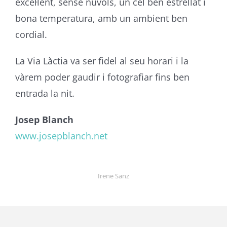
excel·lent, sense núvols, un cel ben estrellat i
bona temperatura, amb un ambient ben
cordial.
La Via Làctia va ser fidel al seu horari i la
vàrem poder gaudir i fotografiar fins ben
entrada la nit.
Josep
Blanch
www.josepblanch.net
Irene Sanz