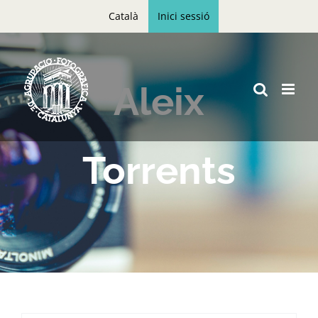
Skip
Català
Inici sessió
to
content
Aleix
Torrents