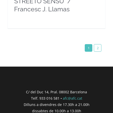
STREETO SENSU” /
Francesc J. Llamas
1
2
C/ del Duc 14, Pral. 08002 Barcelona
Telf. 933 016 581 •
afc@afc.cat
Dilluns a divendres de 17.30h a 21.00h
dissabtes de 10.00h a 13.00h