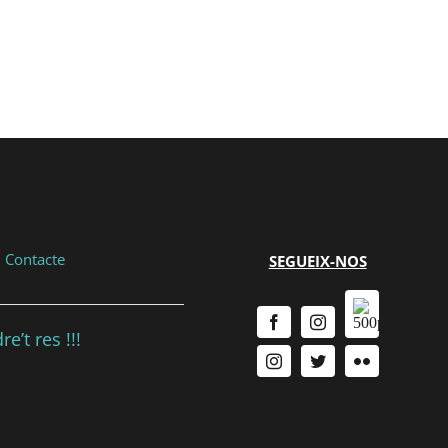
|
Contacte
SEGUEIX-NOS
e’t res !!!