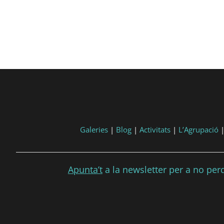
Galeries
|
Blog
|
Activitats
|
L’Agrupació
Apunta’t
a la newsletter per a no perdr