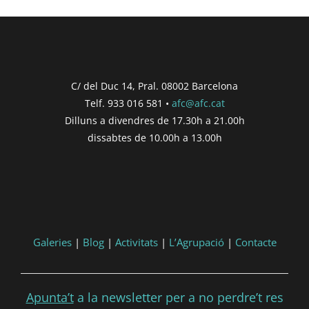
C/ del Duc 14, Pral. 08002 Barcelona
Telf. 933 016 581 •
afc@afc.cat
Dilluns a divendres de 17.30h a 21.00h
dissabtes de 10.00h a 13.00h
Galeries
|
Blog
|
Activitats
|
L’Agrupació
|
Contacte
Apunta’t
a la newsletter per a no perdre’t res