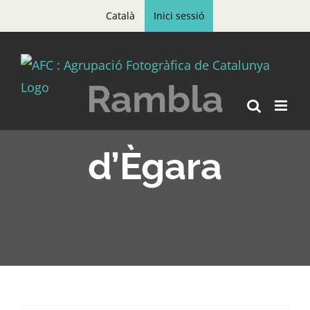
Skip
Català
Inici sessió
to
content
Rambla
d’Ègara