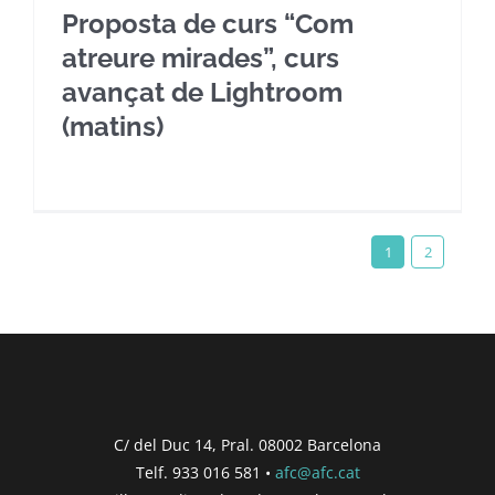
Proposta de curs “Com
atreure mirades”, curs
avançat de Lightroom
(matins)
1
2
C/ del Duc 14, Pral. 08002 Barcelona
Telf. 933 016 581 •
afc@afc.cat