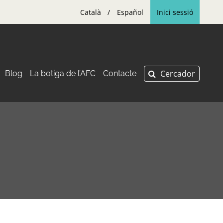
Català
Español
Inici sessió
Blog
La botiga de l’AFC
Contacte