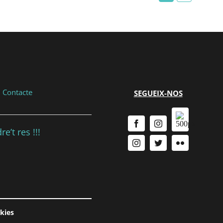
|
Contacte
SEGUEIX-NOS
e’t res !!!
okies