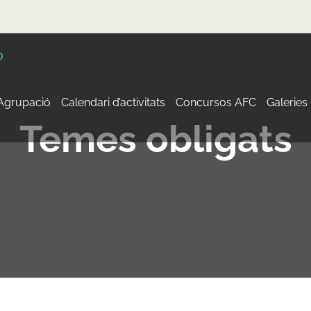
 Agrupació
Calendari d’activitats
Concursos AFC
Galeries
Temes obligats