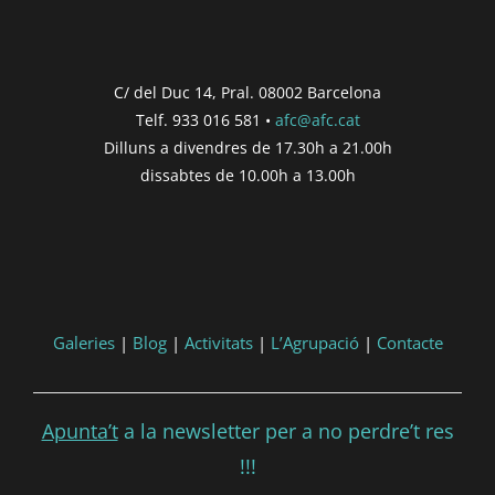
C/ del Duc 14, Pral. 08002 Barcelona
Telf. 933 016 581 •
afc@afc.cat
Dilluns a divendres de 17.30h a 21.00h
dissabtes de 10.00h a 13.00h
Galeries
|
Blog
|
Activitats
|
L’Agrupació
|
Contacte
Apunta’t
a la newsletter per a no perdre’t res
!!!