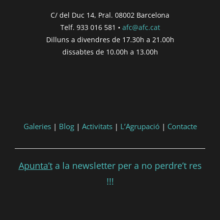
C/ del Duc 14, Pral. 08002 Barcelona
Telf. 933 016 581 •
afc@afc.cat
Dilluns a divendres de 17.30h a 21.00h
dissabtes de 10.00h a 13.00h
Galeries
|
Blog
|
Activitats
|
L’Agrupació
|
Contacte
Apunta’t
a la newsletter per a no perdre’t res
!!!